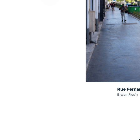
Rue Ferna
Crédit photo :
Erwan Floc'h