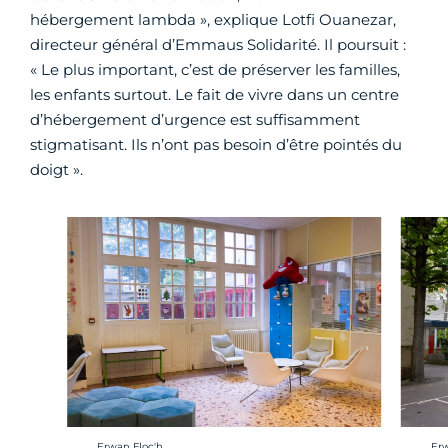
hébergement lambda », explique Lotfi Ouanezar,
directeur général d’Emmaus Solidarité. Il poursuit :
« Le plus important, c’est de préserver les familles,
les enfants surtout. Le fait de vivre dans un centre
d’hébergement d’urgence est suffisamment
stigmatisant. Ils n’ont pas besoin d’être pointés du
doigt ».
Crédit photo :
Cré
Erwan Floc'h
Erw