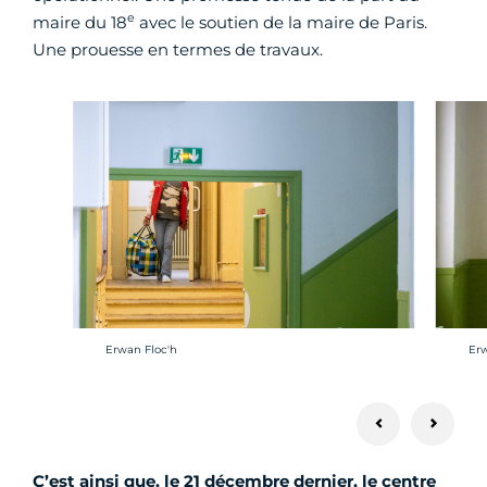
e
maire du 18
avec le soutien de la maire de Paris.
Une prouesse en termes de travaux.
Crédit photo :
Cré
Erwan Floc'h
Erw
C’est ainsi que, le 21 décembre dernier, le centre