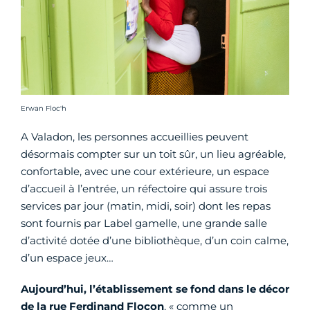
Crédit photo :
Erwan Floc'h
A Valadon, les personnes accueillies peuvent
désormais compter sur un toit sûr, un lieu agréable,
confortable, avec une cour extérieure, un espace
d’accueil à l’entrée, un réfectoire qui assure trois
services par jour (matin, midi, soir) dont les repas
sont fournis par Label gamelle, une grande salle
d’activité dotée d’une bibliothèque, d’un coin calme,
d’un espace jeux…
Aujourd’hui, l’établissement se fond dans le décor
de la rue Ferdinand Flocon
, « comme un