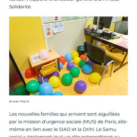
Solidarité.
Crédit photo :
Erwan Floc'h
Les nouvelles familles qui arrivent sont aiguillées
par la mission d’urgence sociale (MUS) de Paris, elle-
même en lien avec le SIAO et la Drihl. Le Samu
social a également joué un rôle prépondérant au