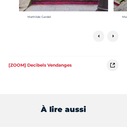
Crédit photo :
Cré
Mathilde Gardel
Mat
[ZOOM] Decibels Vendanges
À lire aussi