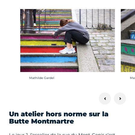
Crédit photo :
Cré
Mathilde Gardel
Mat
Un atelier hors norme sur la
Butte Montmartre
Le jour J, l’escalier de la rue du Mont-Cenis s’est