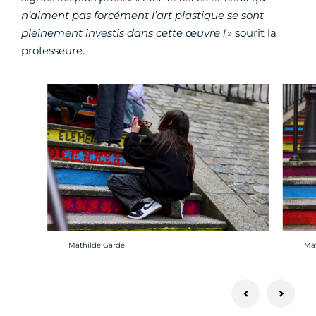
n’aiment pas forcément l’art plastique se sont
pleinement investis dans cette œuvre !
» sourit la
professeure.
Crédit photo :
Cré
Mathilde Gardel
Mat