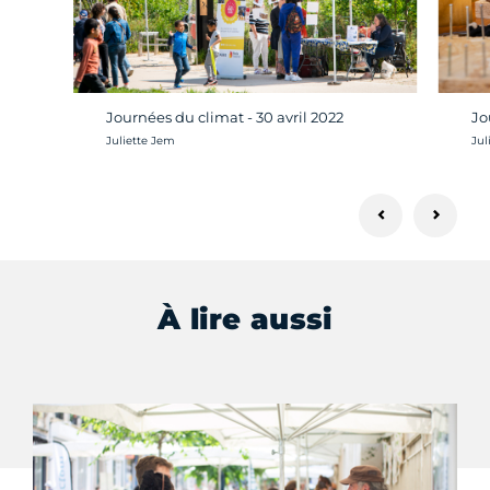
Journées du climat - 30 avril 2022
Jo
Crédit photo :
Cré
Juliette Jem
Jul
À lire aussi