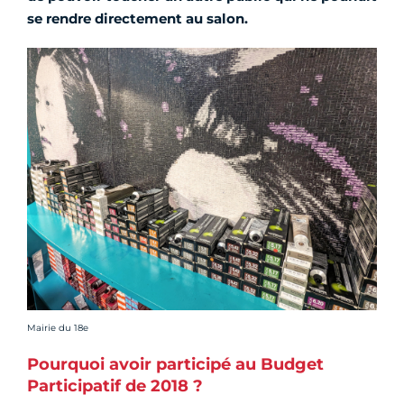
se rendre directement au salon.
Crédit photo :
Mairie du 18e
Pourquoi avoir participé au Budget
Participatif de 2018 ?