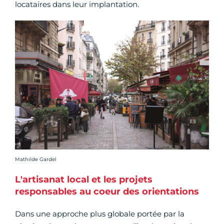
locataires dans leur implantation.
Crédit photo :
Mathilde Gardel
L'artisanat local et les projets
responsables au coeur des orientations
Dans une approche plus globale portée par la