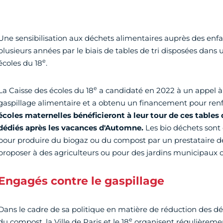
Une sensibilisation aux déchets alimentaires auprès des enf
plusieurs années par le biais de tables de tri disposées dans 
e
écoles du 18
.
e
La Caisse des écoles du 18
a candidaté en 2022 à un appel à 
gaspillage alimentaire et a obtenu un financement pour renfo
écoles maternelles bénéficieront à leur tour de ces tables
dédiés après les vacances d'Automne.
Les bio déchets sont e
pour produire du biogaz ou du compost par un prestataire de 
proposer à des agriculteurs ou pour des jardins municipaux ou
Engagés contre le gaspillage
Dans le cadre de sa politique en matière de réduction des 
e
du compost, la Ville de Paris et le 18
organisent régulièrement