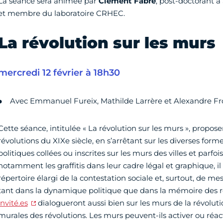
La séance sera animée par
Clément Fabre
, post-doctorant 
et membre du laboratoire CRHEC.
La révolution sur les murs
mercredi 12 février à 18h30
Avec Emmanuel Fureix, Mathilde Larrère et Alexandre Fr
Cette séance, intitulée « La révolution sur les murs », propose
révolutions du XIXe siècle, en s’arrêtant sur les diverses forme
politiques collées ou inscrites sur les murs des villes et parfoi
notamment les graffitis dans leur cadre légal et graphique, il 
répertoire élargi de la contestation sociale et, surtout, de me
tant dans la dynamique politique que dans la mémoire des ré
invité.es
dialogueront aussi bien sur les murs de la révolut
murales des révolutions. Les murs peuvent-ils activer ou réact