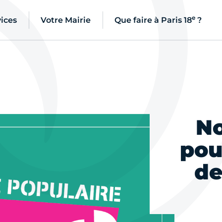
e
ices
Votre Mairie
Que faire à Paris 18
?
No
pou
de