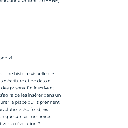
à Sorbonne Université (EHNE)
ondizi
ra une histoire visuelle des
s d’écriture et de dessin
s des prisons. En inscrivant
s’agira de les insérer dans un
surer la place qu’ils prennent
volutions. Au fond, les
ion que sur les mémoires
iver la révolution ?