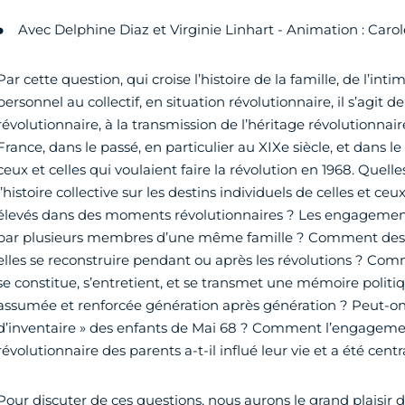
Avec Delphine Diaz et Virginie Linhart - Animation : Carol
Par cette question, qui croise l’histoire de la famille, de l’inti
personnel au collectif, en situation révolutionnaire, il s’agit de r
révolutionnaire, à la transmission de l’héritage révolutionnair
France, dans le passé, en particulier au XIXe siècle, et dans le
ceux et celles qui voulaient faire la révolution en 1968. Quel
l’histoire collective sur les destins individuels de celles et ceu
élevés dans des moments révolutionnaires ? Les engagements
par plusieurs membres d’une même famille ? Comment des f
elles se reconstruire pendant ou après les révolutions ? Com
se constitue, s’entretient, et se transmet une mémoire politiq
assumée et renforcée génération après génération ? Peut-on 
d’inventaire » des enfants de Mai 68 ? Comment l’engagemen
révolutionnaire des parents a-t-il influé leur vie et a été cent
Pour discuter de ces questions, nous aurons le grand plaisir d’a