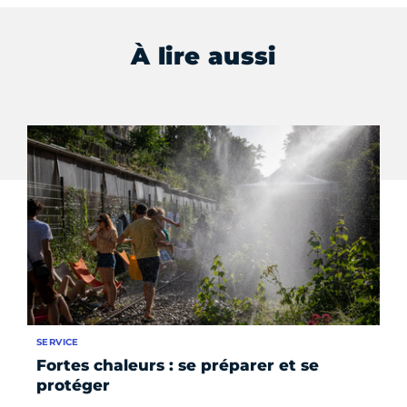
À lire aussi
SERVICE
RE
Fortes chaleurs : se préparer et se
To
protéger
bi